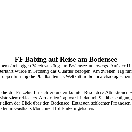
FF Babing auf Reise am Bodensee
nem dreitägigen Vereinsausflug am Bodensee unterwegs. Auf der Hi
eiterfahrt wurde in Tettnang das Quartier bezogen. Am zweiten Tag fu
 Gruppenführung die Pfahlbauten als Weltkulturerbe im archäologische
, die der Einzelne für sich erkunden konnte. Besondere Attraktionen
isterzienserklosters. Am dritten Tag war Lindau mit Stadtbesichtigung 
or allem der Blick über den Bodensee. Entgegen schlechter Prognosen 
haler im Gasthaus Münchner Hof Einkehr gehalten.