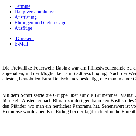
Termine
Hauptversammlungen
Ausrüstung
Ehrungen und Geburtstage
Ausflüge
Drucken
E-Mail
Die Freiwillige Feuerwehr Babing war am Pfingstwochenende zu ei
angehalten, mit der Möglichkeit zur Stadtbesichtigung. Nach der W
ältesten, bewohnten Burg Deutschlands besichtigt, ehe man in einer
Mit dem Schiff setzte die Gruppe über auf die Blumeninsel Mainau
führte ein Abstecher nach Birnau zur dortigen barocken Basilika des Z
den Pfänder, wo man ein herrliches Panorama hat. Sehenswert ist v
Heimreise wurde abends in Erding bei der Jagdpächterfamilie Ehrent